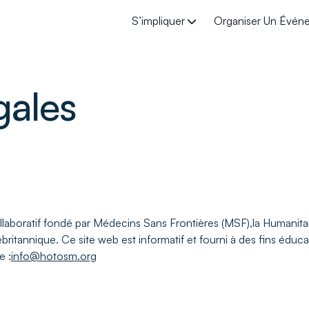
S’impliquer
Organiser Un Évé
MapSwipe
Organi
gales
Tasking Manager HOT
Suppor
Cartographie de terrain
Statist
Projets en cours
ollaboratif fondé par Médecins Sans Frontières (MSF),la Humani
itannique. Ce site web est informatif et fourni à des fins éduca
e :
info@hotosm.org