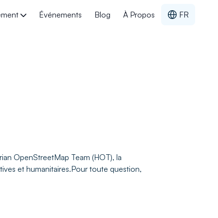
nement
Événements
Blog
À Propos
FR
ser un mapathon
ts & listes de contrôle
iques & liens utiles
tarian OpenStreetMap Team (HOT), la
tives et humanitaires.Pour toute question,