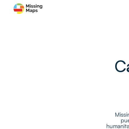
C
Missi
pue
humanita