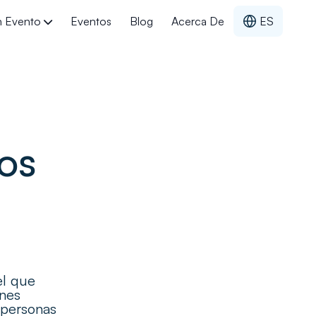
n Evento
Eventos
Blog
Acerca De
ES
anizar un mapatón
riales y listas de verificación
adísticas y enlaces útiles
os
el que
ones
 personas