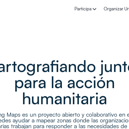
Participa
Organizar U
MapSwipe
Org
Administrador de tareas HOT
Mate
Cartografía de campo
Est
artografiando junt
Proyectos actuales
para la acción
humanitaria
ng Maps es un proyecto abierto y colaborativo en 
des ayudar a mapear zonas donde las organizaci
rias trabajan para responder a las necesidades de